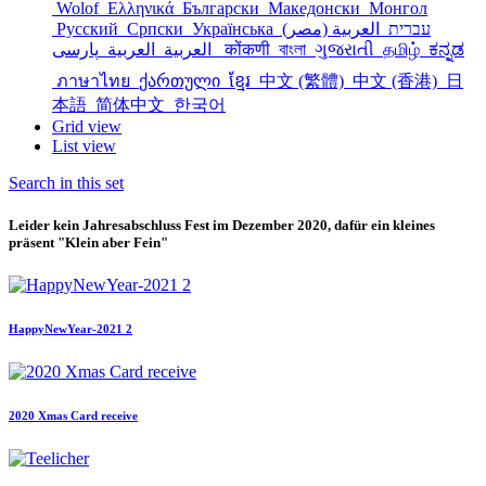
Wolof
Ελληνικά
Български
Македонски
Монгол
Русский
Српски
Українська
العربية (مصر)
עברית
العربية
العربية
پارسی
कोंकणी
বাংলা
ગુજરાતી
தமிழ்
ಕನ್ನಡ
ภาษาไทย
ქართული
ខ្មែរ
中文 (繁體)
中文 (香港)
日
本語
简体中文
한국어
Grid view
List view
Search in this set
Leider kein Jahresabschluss Fest im Dezember 2020, dafür ein kleines
präsent "Klein aber Fein"
HappyNewYear-2021 2
2020 Xmas Card receive