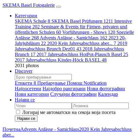
SKEMA Basel Fotogalerie
Категории
SKEMA Schule
8
SKEMA Basel Prüfungen
1211
Intensive
Training
202
Seminare & Events für Firmen, privaten und
öffentlichen Schulen
60
Vorführungen - Shows
120
Spezielle
Anlässe
268
Advents Anlässe - Samichlaus
162
2023 20-
Jahrjubiläum
22
2020 Kein Jahresabschluss aber...
7
2019
Jahresabschluss Brunch Dez01
43
2018 Jahresabschluss
Brunch
17
2017 Jahresabschluss HotPot-Plausch Basel
25
2017 Jahresabschluss Kinder-Höck BASEL
48
2031 photos
Discover
Етикети
8
Пребарување
Помош
Notification
Најпосетени
Најдобро рангирани
Нови фотографии
Нови категории
Случајни фотографии
Календар
Најави се
Логирај ме автоматски на секоја моја посета
Најави се
Почетна
Advents Anlässe - Samichlaus
2020 Kein Jahresabschluss
aber...