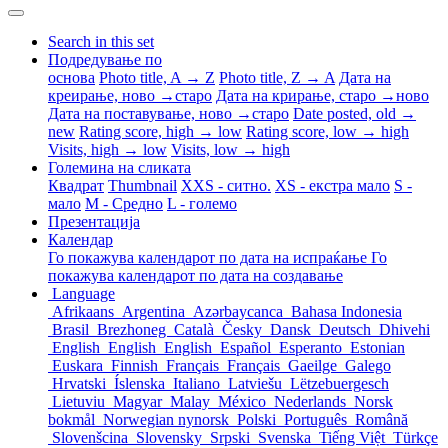
Search in this set
Подредување по
основа
Photo title, A → Z
Photo title, Z → A
Дата на
креирање, ново →старо
Дата на крирање, старо →ново
Дата на поставување, ново →старо
Date posted, old →
new
Rating score, high → low
Rating score, low → high
Visits, high → low
Visits, low → high
Големина на сликата
Квадрат
Thumbnail
XXS - ситно.
XS - екстра мало
S -
мало
M - Средно
L - големо
Презентација
Календар
Го покажува календарот по дата на испраќање
Го
покажува календарот по дата на создавање
Language
Afrikaans
Argentina
Azərbaycanca
Bahasa Indonesia
Brasil
Brezhoneg
Català
Česky
Dansk
Deutsch
Dhivehi
English
English
English
Español
Esperanto
Estonian
Euskara
Finnish
Français
Français
Gaeilge
Galego
Hrvatski
Íslenska
Italiano
Latviešu
Lëtzebuergesch
Lietuviu
Magyar
Malay
México
Nederlands
Norsk
bokmål
Norwegian nynorsk
Polski
Português
Română
Slovenšcina
Slovensky
Srpski
Svenska
Tiếng Việt
Türkçe