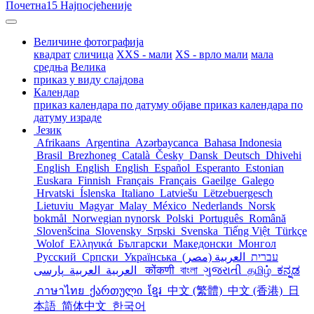
Почетна
15 Најпосјећеније
Величине фотографија
квадрат
сличица
XXS - мали
XS - врло мали
мала
средња
Велика
приказ у виду слајдова
Календар
приказ календара по датуму објаве
приказ календара по
датуму израде
Језик
Afrikaans
Argentina
Azərbaycanca
Bahasa Indonesia
Brasil
Brezhoneg
Català
Česky
Dansk
Deutsch
Dhivehi
English
English
English
Español
Esperanto
Estonian
Euskara
Finnish
Français
Français
Gaeilge
Galego
Hrvatski
Íslenska
Italiano
Latviešu
Lëtzebuergesch
Lietuviu
Magyar
Malay
México
Nederlands
Norsk
bokmål
Norwegian nynorsk
Polski
Português
Română
Slovenšcina
Slovensky
Srpski
Svenska
Tiếng Việt
Türkçe
Wolof
Ελληνικά
Български
Македонски
Монгол
Русский
Српски
Українська
العربية (مصر)
עברית
العربية
العربية
پارسی
कोंकणी
বাংলা
ગુજરાતી
தமிழ்
ಕನ್ನಡ
ภาษาไทย
ქართული
ខ្មែរ
中文 (繁體)
中文 (香港)
日
本語
简体中文
한국어