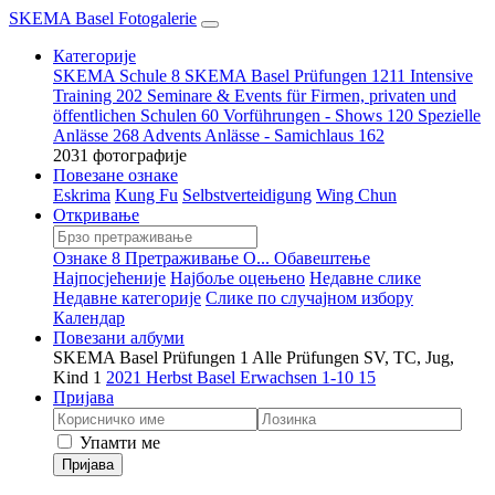
SKEMA Basel Fotogalerie
Категорије
SKEMA Schule
8
SKEMA Basel Prüfungen
1211
Intensive
Training
202
Seminare & Events für Firmen, privaten und
öffentlichen Schulen
60
Vorführungen - Shows
120
Spezielle
Anlässe
268
Advents Anlässe - Samichlaus
162
2031 фотографије
Повезане ознаке
Eskrima
Kung Fu
Selbstverteidigung
Wing Chun
Откривање
Ознаке
8
Претраживање
O...
Обавештење
Најпосјећеније
Најбоље оцењено
Недавне слике
Недавне категорије
Слике по случајном избору
Календар
Повезани албуми
SKEMA Basel Prüfungen
1
Alle Prüfungen SV, TC, Jug,
Kind
1
2021 Herbst Basel Erwachsen 1-10
15
Пријава
Упамти ме
Пријава