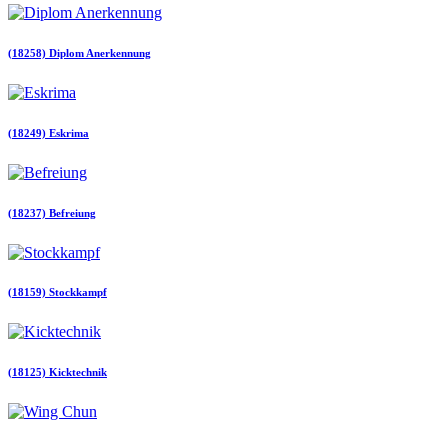
(18258) Diplom Anerkennung
(18249) Eskrima
(18237) Befreiung
(18159) Stockkampf
(18125) Kicktechnik