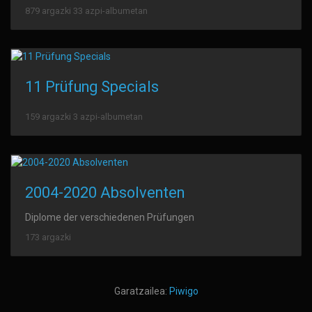
879 argazki 33 azpi-albumetan
11 Prüfung Specials
159 argazki 3 azpi-albumetan
2004-2020 Absolventen
Diplome der verschiedenen Prüfungen
173 argazki
Garatzailea:
Piwigo