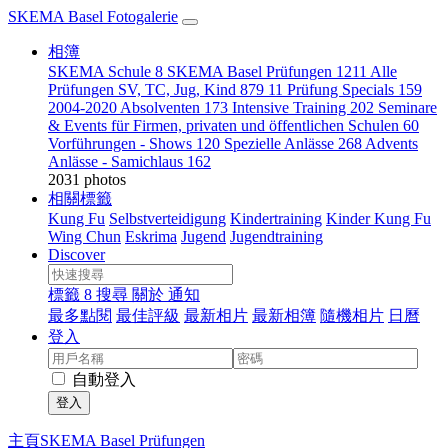
SKEMA Basel Fotogalerie
相簿
SKEMA Schule
8
SKEMA Basel Prüfungen
1211
Alle
Prüfungen SV, TC, Jug, Kind
879
11 Prüfung Specials
159
2004-2020 Absolventen
173
Intensive Training
202
Seminare
& Events für Firmen, privaten und öffentlichen Schulen
60
Vorführungen - Shows
120
Spezielle Anlässe
268
Advents
Anlässe - Samichlaus
162
2031 photos
相關標籤
Kung Fu
Selbstverteidigung
Kindertraining
Kinder Kung Fu
Wing Chun
Eskrima
Jugend
Jugendtraining
Discover
標籤
8
搜尋
關於
通知
最多點閱
最佳評級
最新相片
最新相簿
隨機相片
日曆
登入
自動登入
登入
主頁
SKEMA Basel Prüfungen