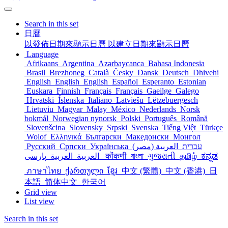
Search in this set
日曆
以發佈日期來顯示日曆
以建立日期來顯示日曆
Language
Afrikaans
Argentina
Azərbaycanca
Bahasa Indonesia
Brasil
Brezhoneg
Català
Česky
Dansk
Deutsch
Dhivehi
English
English
English
Español
Esperanto
Estonian
Euskara
Finnish
Français
Français
Gaeilge
Galego
Hrvatski
Íslenska
Italiano
Latviešu
Lëtzebuergesch
Lietuviu
Magyar
Malay
México
Nederlands
Norsk
bokmål
Norwegian nynorsk
Polski
Português
Română
Slovenšcina
Slovensky
Srpski
Svenska
Tiếng Việt
Türkçe
Wolof
Ελληνικά
Български
Македонски
Монгол
Русский
Српски
Українська
العربية (مصر)
עברית
العربية
العربية
پارسی
कोंकणी
বাংলা
ગુજરાતી
தமிழ்
ಕನ್ನಡ
ภาษาไทย
ქართული
ខ្មែរ
中文 (繁體)
中文 (香港)
日
本語
简体中文
한국어
Grid view
List view
Search in this set