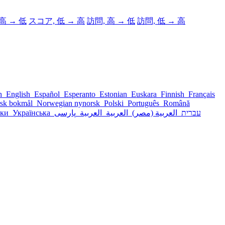
高 → 低
スコア, 低 → 高
訪問, 高 → 低
訪問, 低 → 高
sh
English
Español
Esperanto
Estonian
Euskara
Finnish
Français
sk bokmål
Norwegian nynorsk
Polski
Português
Română
ски
Українська
پارسی
العربية
العربية
العربية (مصر)
עברית