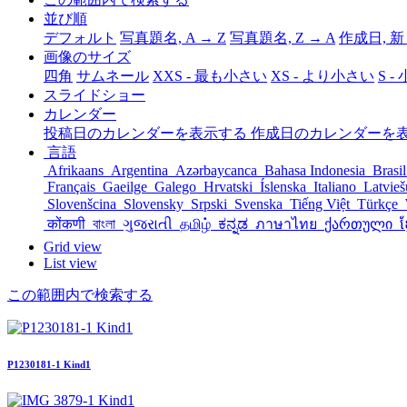
並び順
デフォルト
写真題名, A → Z
写真題名, Z → A
作成日, 新
画像のサイズ
四角
サムネール
XXS - 最も小さい
XS - より小さい
S - 
スライドショー
カレンダー
投稿日のカレンダーを表示する
作成日のカレンダーを
言語
Afrikaans
Argentina
Azərbaycanca
Bahasa Indonesia
Brasi
Français
Gaeilge
Galego
Hrvatski
Íslenska
Italiano
Latvie
Slovenšcina
Slovensky
Srpski
Svenska
Tiếng Việt
Türkçe
कोंकणी
বাংলা
ગુજરાતી
தமிழ்
ಕನ್ನಡ
ภาษาไทย
ქართული
ខ
Grid view
List view
この範囲内で検索する
P1230181-1 Kind1