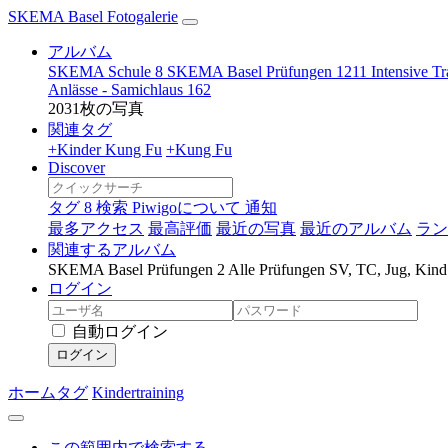
SKEMA Basel Fotogalerie
アルバム
SKEMA Schule
8
SKEMA Basel Prüfungen
1211
Intensive T
Anlässe - Samichlaus
162
2031枚の写真
関連タグ
+Kinder Kung Fu
+Kung Fu
Discover
タグ
8
検索
Piwigoについて
通知
最多アクセス
最高評価
最近の写真
最近のアルバム
ラン
関連するアルバム
SKEMA Basel Prüfungen
2
Alle Prüfungen SV, TC, Jug, Kin
ログイン
自動ログイン
ログイン
ホーム
タグ
Kindertraining
この範囲内で検索する