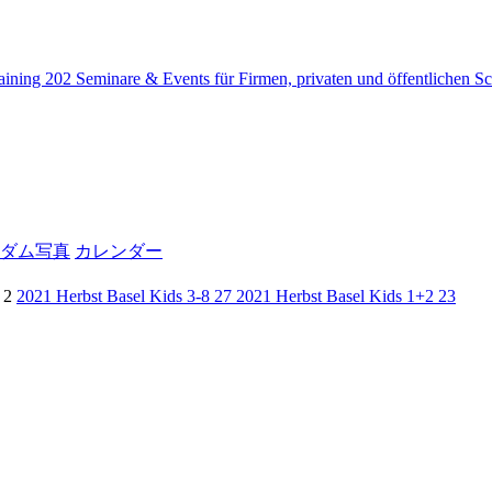
raining
202
Seminare & Events für Firmen, privaten und öffentlichen S
ダム写真
カレンダー
d
2
2021 Herbst Basel Kids 3-8
27
2021 Herbst Basel Kids 1+2
23