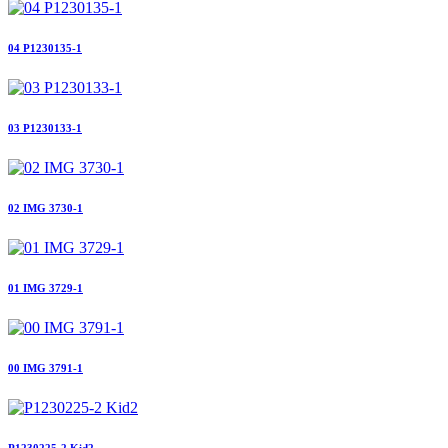
04 P1230135-1
03 P1230133-1
02 IMG 3730-1
01 IMG 3729-1
00 IMG 3791-1
P1230225-2 Kid2