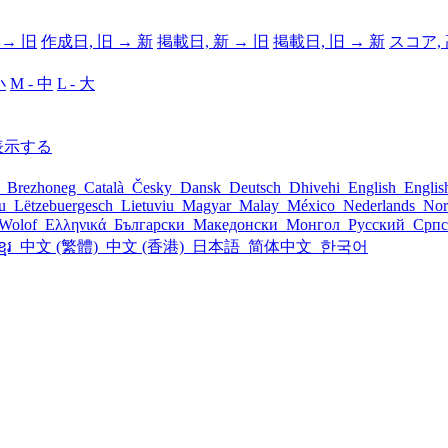
 → 旧
作成日, 旧 → 新
掲載日, 新 → 旧
掲載日, 旧 → 新
スコア, 
小
M - 中
L - 大
表示する
l
Brezhoneg
Català
Česky
Dansk
Deutsch
Dhivehi
English
Engli
šu
Lëtzebuergesch
Lietuviu
Magyar
Malay
México
Nederlands
Nor
Wolof
Ελληνικά
Български
Македонски
Монгол
Русский
Срп
្មែរ
中文 (繁體)
中文 (香港)
日本語
简体中文
한국어