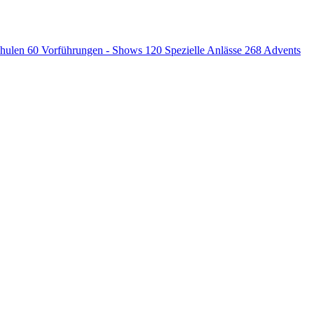
chulen
60
Vorführungen - Shows
120
Spezielle Anlässe
268
Advents