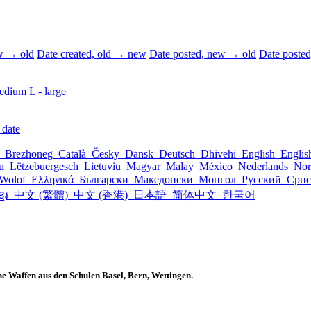
ew → old
Date created, old → new
Date posted, new → old
Date poste
edium
L - large
 date
l
Brezhoneg
Català
Česky
Dansk
Deutsch
Dhivehi
English
Engli
šu
Lëtzebuergesch
Lietuviu
Magyar
Malay
México
Nederlands
Nor
Wolof
Ελληνικά
Български
Македонски
Монгол
Русский
Срп
្មែរ
中文 (繁體)
中文 (香港)
日本語
简体中文
한국어
e Waffen aus den Schulen Basel, Bern, Wettingen.