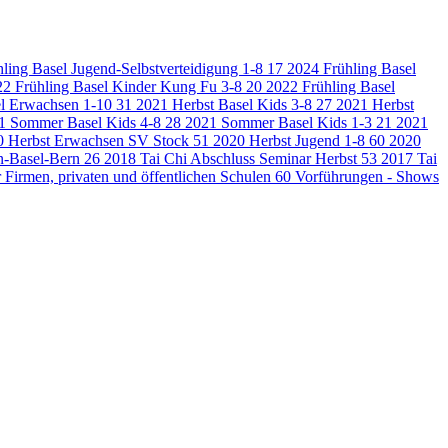
ling Basel Jugend-Selbstverteidigung 1-8
17
2024 Frühling Basel
22 Frühling Basel Kinder Kung Fu 3-8
20
2022 Frühling Basel
el Erwachsen 1-10
31
2021 Herbst Basel Kids 3-8
27
2021 Herbst
1 Sommer Basel Kids 4-8
28
2021 Sommer Basel Kids 1-3
21
2021
0 Herbst Erwachsen SV Stock
51
2020 Herbst Jugend 1-8
60
2020
n-Basel-Bern
26
2018 Tai Chi Abschluss Seminar Herbst
53
2017 Tai
 Firmen, privaten und öffentlichen Schulen
60
Vorführungen - Shows