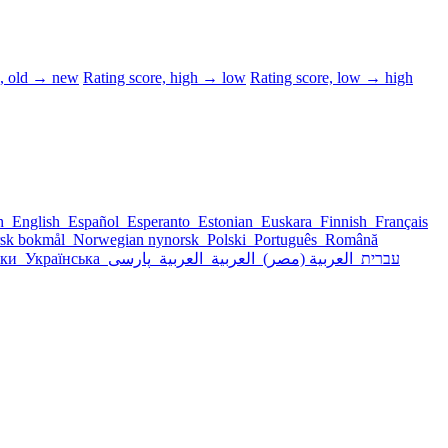
d, old → new
Rating score, high → low
Rating score, low → high
sh
English
Español
Esperanto
Estonian
Euskara
Finnish
Français
sk bokmål
Norwegian nynorsk
Polski
Português
Română
ски
Українська
پارسی
العربية
العربية
العربية (مصر)
עברית