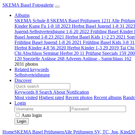
SKEMA Basel Fotogalerie
Albums
SKEMA Schule
8
SKEMA Basel Prüfungen
1211
Alle Prüfun
Kinder Kung Fu 1-8
18
2023 Herbst Basel Jugend 1-8
31
2023
Jugend-Selbstverteidigung 1-6
20
2022 Frühling Basel Kinde
Basel Jugend 1-8
23
2021 Herbst Basel Kids 1+2
23
2021 Som
Frühling Basel Jugend 1-8
26
2021 Frühling Basel Kids 3-8
31
Herbst Kinder 4-8
56
2020 Herbst Kinder 1-3
29
2019 Tai Chi
Chi Abschluss Seminar Herbst
20
11 Prüfung Specials
159
200
120
Spezielle Anlässe
268
Advents Anlässe - Samichlaus
162
2031 photos
Related keywords
Selbstverteidigung
Discover
Keywords
8
Search
About
Notification
Most visited
Highest rated
Recent photos
Recent albums
Rando
Login
Auto login
Login
Home
SKEMA Basel Prüfungen
Alle Prüfungen SV, TC, Jug, Kind
20