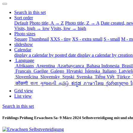
Search in this set
Sort order
Default
Photo title, A → Z
Photo title, Z → A
Date created, n
Visits, high → low
Visits, low → high
Photo sizes
Square
Thumbnail
XXS - tiny
XS - extra small
S - small
M - m
slideshow
Calendar
display a calendar by posted date
display a calendar by creation
Language
Afrikaans
Argentina
Azərbaycanca
Bahasa Indonesia
Brasi
Français
Gaeilge
Galego
Hrvatski
Íslenska
Italiano
Latvie
Slovenšcina
Slovensky
Srpski
Svenska
Tiếng Việt
Türkçe
कोंकणी
বাংলা
ગુજરાતી
தமிழ்
ಕನ್ನಡ
ภาษาไทย
ქართული
ខ
Grid view
List view
Search in this set
Frühlings Prüfung Erwachsen Sa- 9 März 2024 Selbstverteidigung mit und ohn