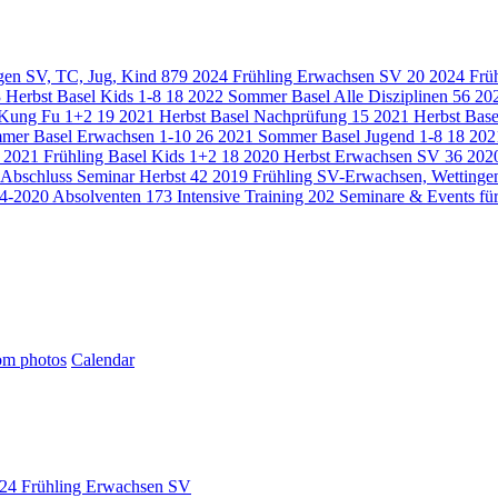
gen SV, TC, Jug, Kind
879
2024 Frühling Erwachsen SV
20
2024 Früh
 Herbst Basel Kids 1-8
18
2022 Sommer Basel Alle Disziplinen
56
20
r Kung Fu 1+2
19
2021 Herbst Basel Nachprüfung
15
2021 Herbst Bas
mer Basel Erwachsen 1-10
26
2021 Sommer Basel Jugend 1-8
18
202
2021 Frühling Basel Kids 1+2
18
2020 Herbst Erwachsen SV
36
202
 Abschluss Seminar Herbst
42
2019 Frühling SV-Erwachsen, Wettinge
4-2020 Absolventen
173
Intensive Training
202
Seminare & Events für
m photos
Calendar
24 Frühling Erwachsen SV